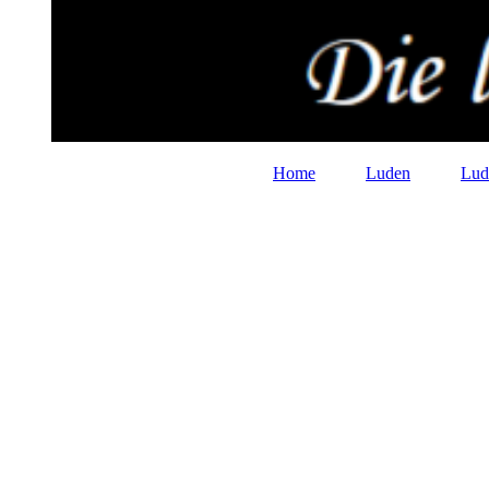
Home
Luden
Lud