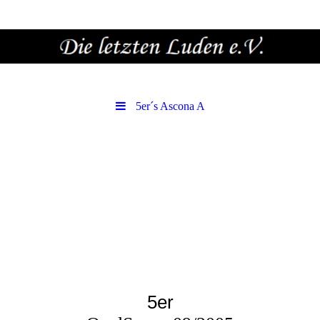
5er´s Ascona A
5er